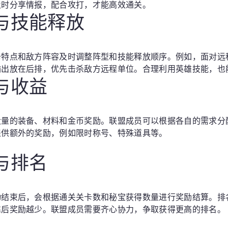
及时分享情报，配合攻打，才能高效通关。
与技能释放
卡特点和敌方阵容及时调整阵型和技能释放顺序。例如，面对远
输出放在后排，优先击杀敌方远程单位。合理利用英雄技能，也
与收益
大量的装备、材料和金币奖励。联盟成员可以根据各自的需求分
提供额外的奖励，例如限时称号、特殊道具等。
与排名
动结束后，会根据通关关卡数和秘宝获得数量进行奖励结算。排
靠后奖励越少。联盟成员需要齐心协力，争取获得更高的排名。