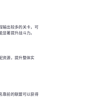
程输出较多的关卡，可
能显著提升战斗力。
配资源，提升整体实
名靠前的联盟可以获得