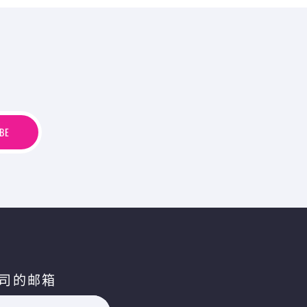
B
E
BE
司的邮箱