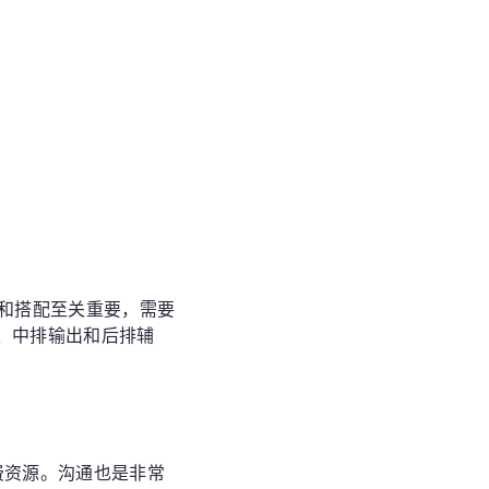
择和搭配至关重要，需要
、中排输出和后排辅
费资源。沟通也是非常