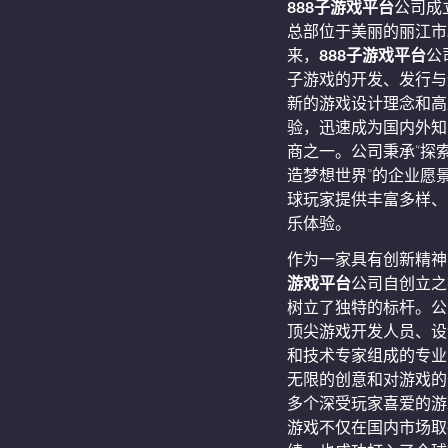
888子游戏平台
公司成立
总部位于美丽的丽江市
来，
888子游戏平台
公
子游戏的开发、发行与
新的游戏设计理念和高
验，迅速成为国内外知
商之一。公司秉承“探
造梦想世界”的企业愿
球玩家提供丰富多样、
乐体验。
作为一家具有创新精神
游戏平台
公司自创立之
树立了独特的标杆。公
顶尖游戏开发人员、设
和技术专家组成的专业
无限的创意和对游戏的
多个深受玩家喜爱的游
游戏不仅在国内市场取