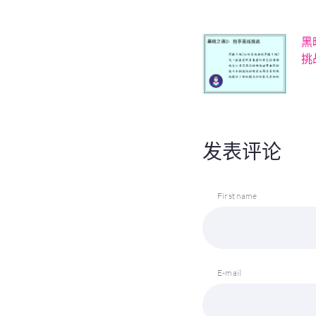
黑
挑
发表评论
First name
E-mail