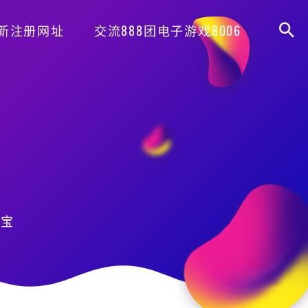
新注册网址
交流888团电子游戏8006
夺宝