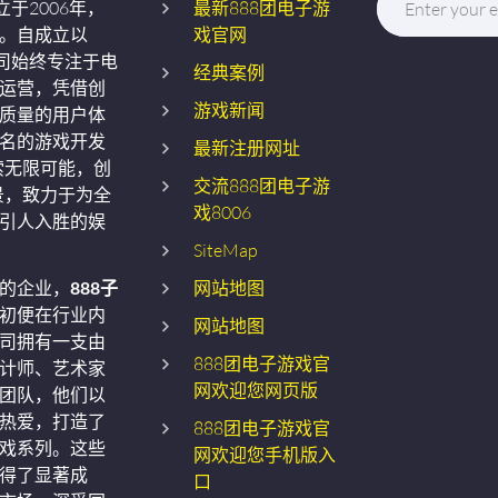
于2006年，
最新888团电子游
Enter your e
。自成立以
戏官网
司始终专注于电
经典案例
运营，凭借创
游戏新闻
质量的用户体
名的游戏开发
最新注册网址
索无限可能，创
交流888团电子游
景，致力于为全
戏8006
引人入胜的娱
SiteMap
的企业，
888子
网站地图
初便在行业内
网站地图
司拥有一支由
888团电子游戏官
计师、艺术家
网欢迎您网页版
团队，他们以
热爱，打造了
888团电子游戏官
戏系列。这些
网欢迎您手机版入
得了显著成
口