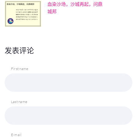
血染沙场，沙城再起，问鼎
城邦
发表评论
First name
Last name
E-mail