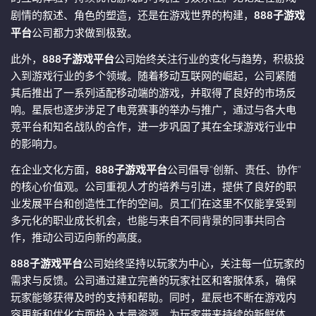
剧情的叙述、角色的塑造，还是在游戏世界的构建，
888子游戏
平台
公司都力求做到极致。
此外，
888子游戏平台
公司始终关注行业的变化与趋势，积极投
入到游戏行业的多个领域。随着移动互联网的崛起，公司紧随
其后推出了一系列适配移动端的游戏，并取得了良好的市场反
响。星辰也逐步涉足了电竞赛事的举办与推广，通过与各大电
竞平台和知名战队的合作，进一步巩固了其在全球游戏行业中
的影响力。
在企业文化方面，
888子游戏平台
公司倡导“创新、责任、协作”
的核心价值观。公司重视人才的培养与引进，提供了良好的职
业发展平台和创造性工作的空间。员工们在这里不仅能享受到
多元化的职业成长机会，也能与来自不同背景的同事共同合
作，推动公司迈向新的高度。
888子游戏平台
公司始终坚持以玩家为中心，关注每一位玩家的
需求与反馈。公司通过建立完善的玩家社区和客服体系，确保
玩家能够获得及时的支持和帮助。同时，星辰也不断在游戏内
容更新和优化方面投入大量资源，为玩家带来持续的新鲜体