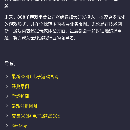
验。
未来，
888子游戏平台
公司将继续加大研发投入，探索更多元化
的游戏形式，并在全球范围内拓展业务版图。无论是在技术创
新、游戏内容还是玩家体验方面，星辰都会一如既往地追求卓
越，努力成为全球游戏行业的领导者。
导航
最新888团电子游戏官网
经典案例
游戏新闻
最新注册网址
交流888团电子游戏8006
SiteMap